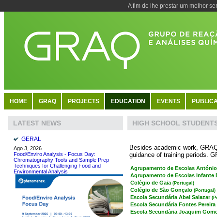
A fim de lhe prestar um melhor se
HOME
GRAQ
PROJECTS
EDUCATION
EVENTS
PUBLICA
HIGH SCHOOL STUDENT
LATEST NEWS
GERAL
Besides academic work, GRAQ is
Ago 3, 2026
guidance of training periods. G
Food/Enviro Analysis - Focus Day:
Chromatography Tools and Sample Prep
Techniques for Challenging Food and
Agrupamento de Escolas Antóni
Environmental Analysis
Agrupamento de Escolas Infante 
Colégio de Gaia
(Portugal)
Colégio de São Gonçalo
(Portugal)
Escola Secundária Abel Salazar
(P
Escola Secundária Fontes Pereira
Escola Secundária Joaquim Gomes