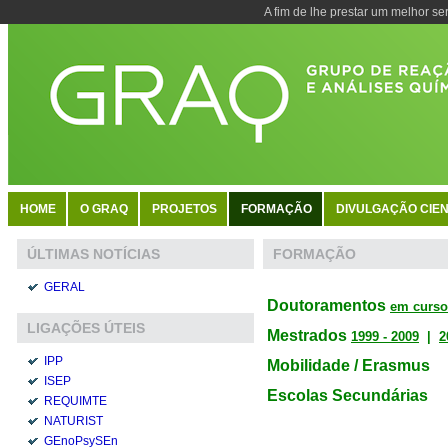
A fim de lhe prestar um melhor se
HOME
O GRAQ
PROJETOS
FORMAÇÃO
DIVULGAÇÃO CIEN
FORMAÇÃO
ÚLTIMAS NOTÍCIAS
GERAL
Doutoramentos
em curso
LIGAÇÕES ÚTEIS
Mestrados
1999 - 2009
|
2
IPP
Mobilidade / Erasmus
ISEP
Escolas Secundárias
REQUIMTE
NATURIST
GEnoPsySEn